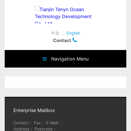
中文
|
English
Contact
Navigation Menu
Enterprise Mailbox
Contact： Fax： E-Mail：
Address： Postcode：