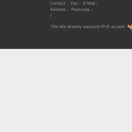
Contact： Fax： E-Mail：
Address： Postcode：
/
This site already supports IPv6 access