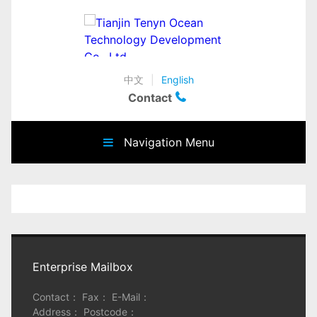
中文
|
English
Contact
Navigation Menu
Enterprise Mailbox
Contact： Fax： E-Mail：
Address： Postcode：