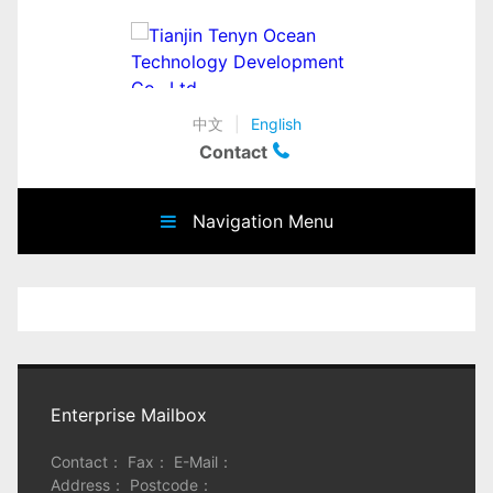
中文
|
English
Contact
Navigation Menu
Enterprise Mailbox
Contact： Fax： E-Mail：
Address： Postcode：