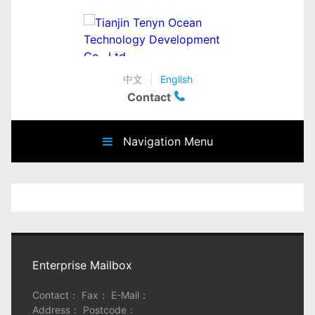
中文
|
English
Contact
Navigation Menu
Enterprise Mailbox
Contact： Fax： E-Mail：
Address： Postcode：